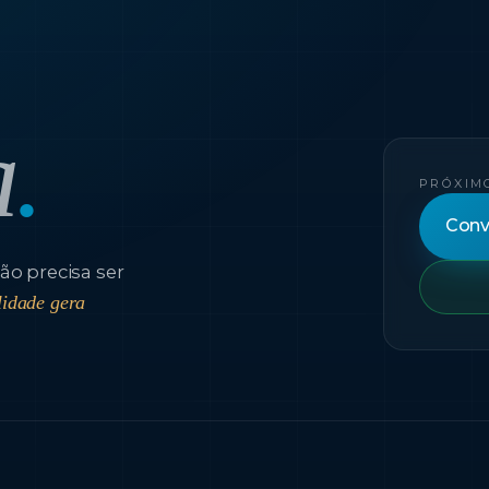
a
.
PRÓXIM
Conv
ão precisa ser
lidade gera