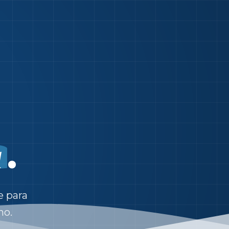
.
a
e para
no.