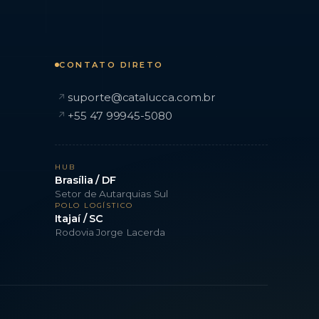
CONTATO DIRETO
suporte@catalucca.com.br
↗
+55 47 99945-5080
↗
HUB
Brasília / DF
Setor de Autarquias Sul
POLO LOGÍSTICO
Itajaí / SC
Rodovia Jorge Lacerda