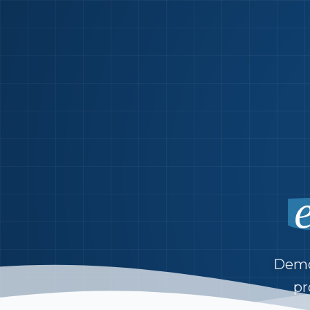
Demon
pr