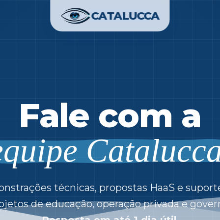
CATALUCCA
Fale com a
equipe Catalucc
strações técnicas, propostas HaaS e suport
ojetos de educação, operação privada e gover